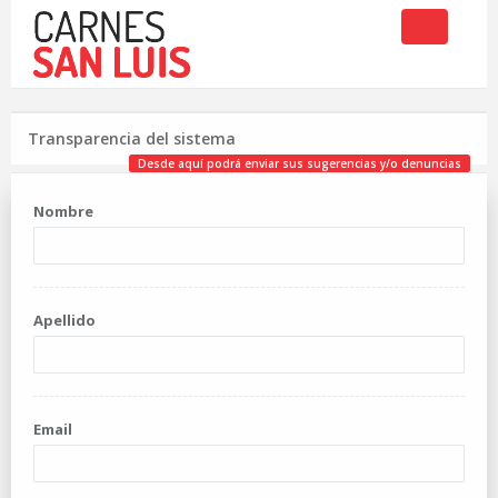
Toggle
navigation
Transparencia del sistema
Desde aquí podrá enviar sus sugerencias y/o denuncias
Nombre
Apellido
Email